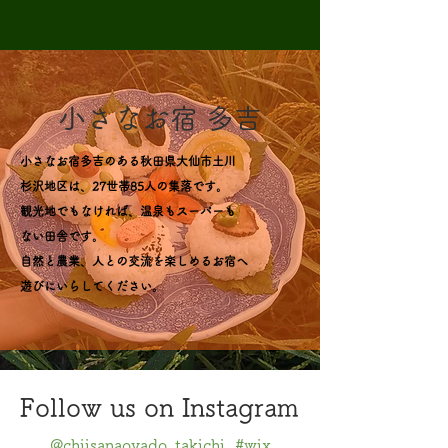
小さなお宿 多吉
小さなお宿多吉のある秋田県大仙市土川
杉沢地区は、27世帯85人の集落です。
観光地でもなければ、温泉もスーパーも
ない田舎です。
自然と農業、人との交流を楽しめるお宿へ
遊びにいらしてください。
Follow us on Instagram
@chiisanaoyado_takichi
#wix