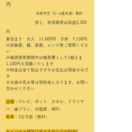
円
未就学児（0～6歳未満）無料
但し、布団使用は別途3,300
円​
素泊まり 大人 11,000円 子供 7,150円
※炊飯器、鍋、食器、レンジ等ご使用くださ
い
※暖房使用期間中は暖房費として1組さま
1,100円を頂戴いたします
※​料金は全て税込です※お支払は現金のみで
す
※大曲の
花火等は別料金になります。お問い
合わせください
設備
：テレビ、ポット、タオル、ドライヤ
ー、歯ブラシ、冷蔵庫、WiFi
駐車
：3台可能（無料）
キャンセル規定(1名さま当たりの料金)