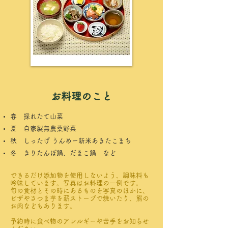
お料理のこと
春 採れたて山菜
夏 自家製無農薬野菜
秋 しったげ うんめー
新米あきたこまち
冬 きりたんぽ鍋、だまこ鍋 など
できるだけ添加物を使用しないよう、調味料も
吟味しています。
写真はお料理の一例です。
旬の食材とその時にあるものを写真のほかに、
ピザやさつま芋を薪ストーブで焼いたり、熊の
お肉などもあります。
​予約時に食べ物のアレルギーや苦手をお知らせ