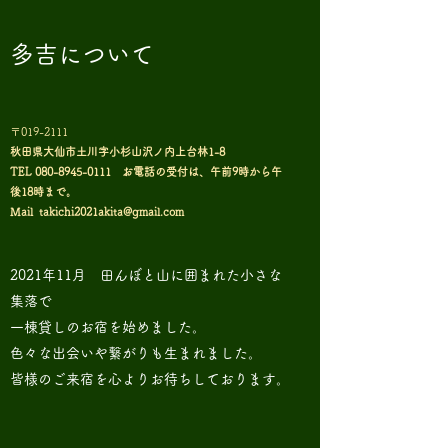
多吉について
〒019-2111
秋田県大仙市土川字小杉山沢ノ内上台林1-
8
TEL
080-8945-0111
お電話の受付は、午前9時から午
後18時まで。
Mail
takichi2021akita@gmail.com
2021年11月 田んぼと山に囲まれた小さな
集落で
一棟貸しのお宿を始めました。
色々な出会いや繋がりも生まれました。
皆様のご来宿を心よりお待ちしております。