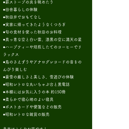
●薪ストーブの炎を眺めたり
●田舎暮らしの体験
●秋田弁でおもてなし
●実家に帰ってきたようなくつろぎ
●
旬の食材を使った秋田のお料理
●
真っ青な空と白い雲、漆黒の空に満天の星
●ハーブティーや焙煎したてのコーヒーでリ
ラックス
●鳥のさえずりやアナログレコードの音をの
んびり楽しむ
●豪雪の厳しさと美しさ、雪遊びの体験
●昭和レトロな丸いちゃぶ台と黒電話
●本棚にはお気に入りの本 約150冊
●柔らかで寝心地のよい
寝具
●ポストカードや便箋などの販売
●昭和レトロな雑貨の販売